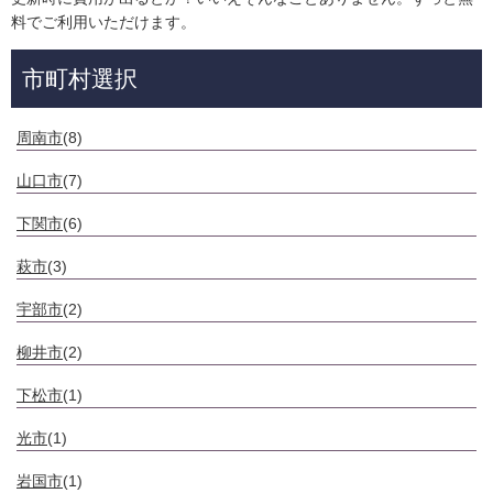
料でご利用いただけます。
市町村選択
周南市
(8)
山口市
(7)
下関市
(6)
萩市
(3)
宇部市
(2)
柳井市
(2)
下松市
(1)
光市
(1)
岩国市
(1)